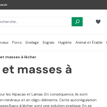
sisch
evaux
Porcs
Ensilage
Engrais
Hygiène
Animal et Étable
 et masses à lécher
 et masses à
pour les Alpacas et Lamas. En conséquence, ils sont
 en minéraux et en oligo-éléments. Cette autorégulation
asses/bacs à lécher sont une solution pratique. En se