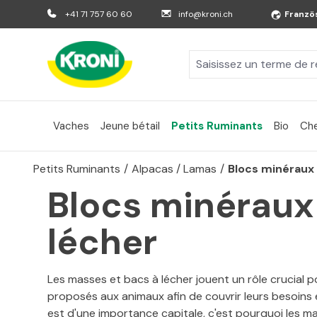
er au contenu principal
Aller à la recherche
Aller à la navigation principale
+41 71 757 60 60
info@kroni.ch
Franzö
Vaches
Jeune bétail
Petits Ruminants
Bio
Ch
Petits Ruminants
/
Alpacas / Lamas
/
Blocs minéraux
Blocs minéraux
lécher
Les masses et bacs à lécher jouent un rôle crucial 
proposés aux animaux afin de couvrir leurs besoins
est d'une importance capitale, c'est pourquoi les m