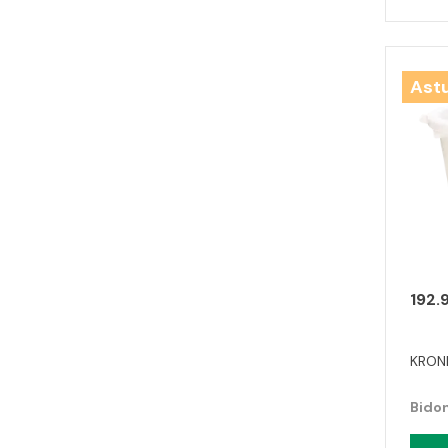
Ast
192.
KRONI
Bidon