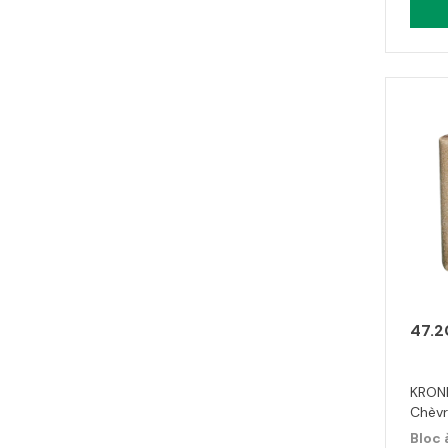
47.2
KRONI
Chèvr
Bloc 