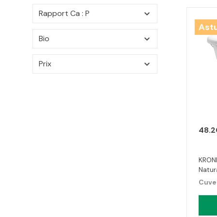
Rapport Ca : P
Ast
Bio
Prix
48.2
KRONI
Natur
Cuvet