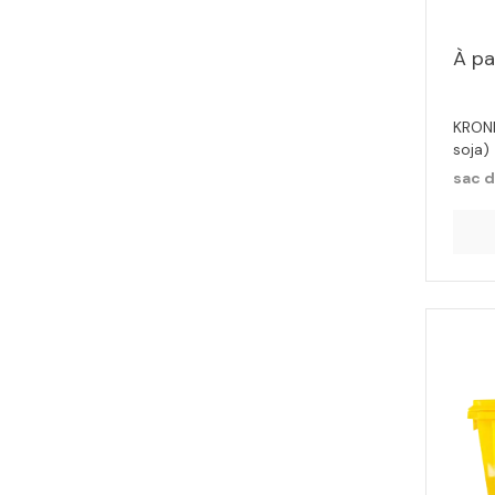
À pa
KRONI
soja)
sac d