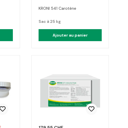
KRONI 541 Carotène
Sac à 25 kg
Ajouter au panier
F
179.55 CHF