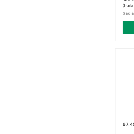
(huil
Sac à
97.4