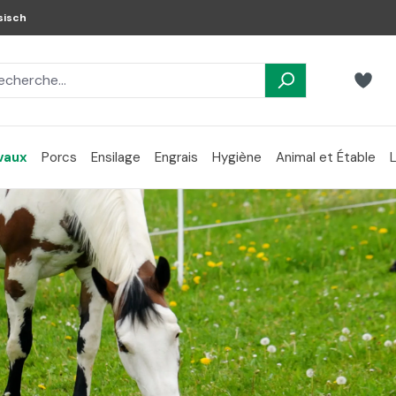
sisch
vaux
Porcs
Ensilage
Engrais
Hygiène
Animal et Étable
L