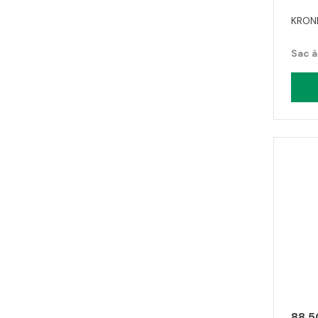
KRONI
Sac à
88.5