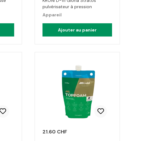
use
KRONI D-111 Gloria Stratos
pulvérisateur à pression
Appareil
Ajouter au panier
21.60 CHF