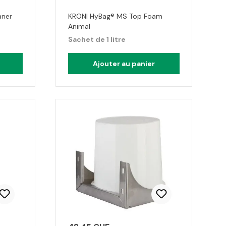
aner
KRONI HyBag® MS Top Foam
Animal
Sachet de 1 litre
Ajouter au panier