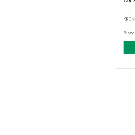
129.
KRONI
Pisto