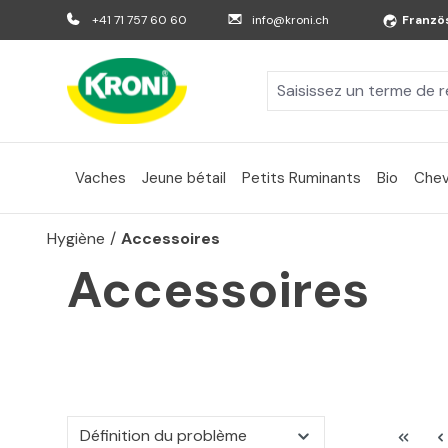
er au contenu principal
Aller à la recherche
Aller à la navigation principale
+41 71 757 60 60
info@kroni.ch
Franzö
Vaches
Jeune bétail
Petits Ruminants
Bio
Chev
Hygiène
/
Accessoires
Accessoires
Définition du problème