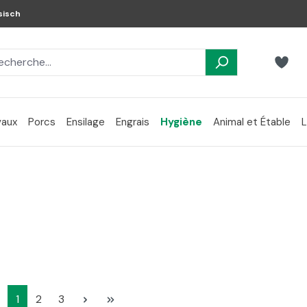
sisch
aux
Porcs
Ensilage
Engrais
Hygiène
Animal et Étable
L
Page
Page
Page
1
2
3