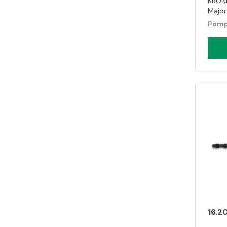
KRON
Major
Pomp
16.2