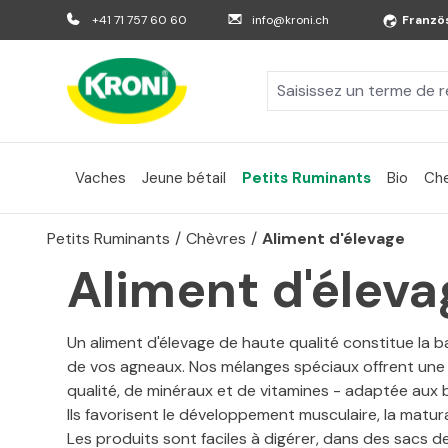
er au contenu principal
Aller à la recherche
Aller à la navigation principale
+41 71 757 60 60
info@kroni.ch
Franzö
Vaches
Jeune bétail
Petits Ruminants
Bio
Ch
Petits Ruminants
/
Chèvres
/
Aliment d'élevage
Aliment d'éleva
Un aliment d'élevage de haute qualité constitue la 
de vos agneaux. Nos mélanges spéciaux offrent une 
qualité, de minéraux et de vitamines - adaptée aux 
Ils favorisent le développement musculaire, la matur
Les produits sont faciles à digérer, dans des sacs de