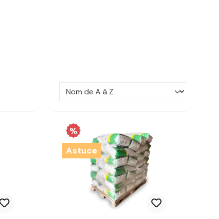
%
Astuce