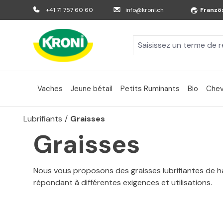
er au contenu principal
Aller à la recherche
Aller à la navigation principale
+41 71 757 60 60
info@kroni.ch
Franzö
Vaches
Jeune bétail
Petits Ruminants
Bio
Chev
Lubrifiants
/
Graisses
Graisses
Nous vous proposons des graisses lubrifiantes de h
répondant à différentes exigences et utilisations.