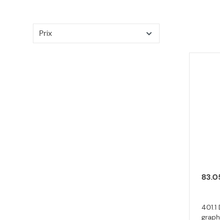
Prix
83.0
401.1
graph