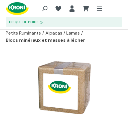
Aller au contenu principal
DISQUE DE POIDS
Petits Ruminants
/
Alpacas / Lamas
/
Blocs minéraux et masses à lécher
Passer la galerie d'images