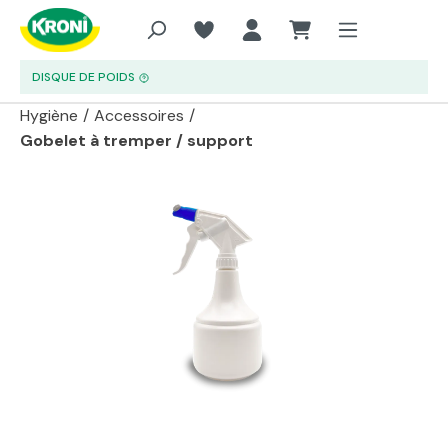
Aller au contenu principal
DISQUE DE POIDS
Hygiène
/
Accessoires
/
Gobelet à tremper / support
Passer la galerie d'images