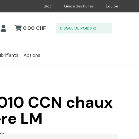
Blog
Guide des huiles
Équipe
0.00 CHF
DISQUE DE POIDS
ubrifiants
Actions
010 CCN chaux
ère LM
10