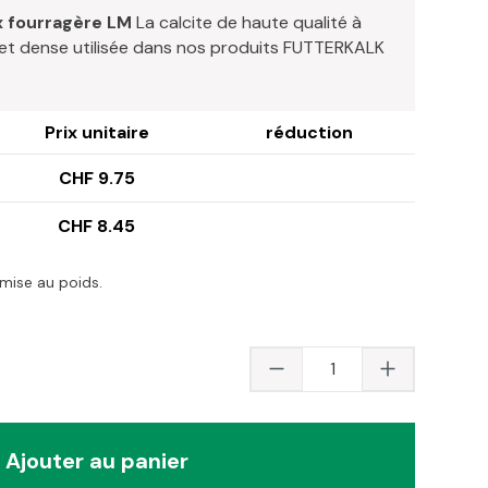
 fourragère LM
La calcite de haute qualité à
ne et dense utilisée dans nos produits FUTTERKALK
Prix unitaire
réduction
CHF 9.75
CHF 8.45
emise au poids.
Quantité du produit 
Ajouter au panier