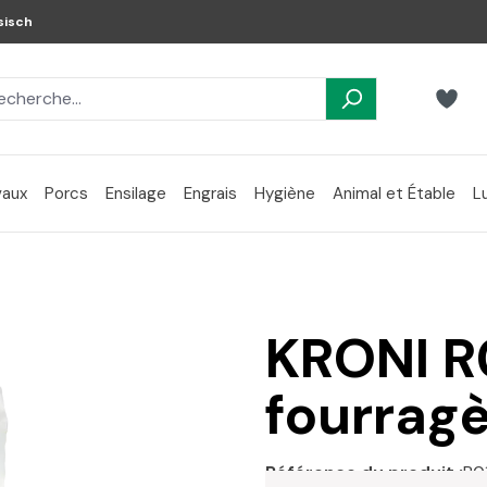
sisch
aux
Porcs
Ensilage
Engrais
Hygiène
Animal et Étable
L
KRONI R
fourrag
Référence du produit :
R0