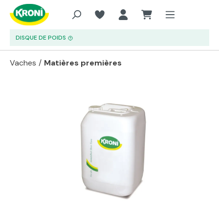
Aller au contenu principal
DISQUE DE POIDS
Vaches
/
Matières premières
Passer la galerie d'images