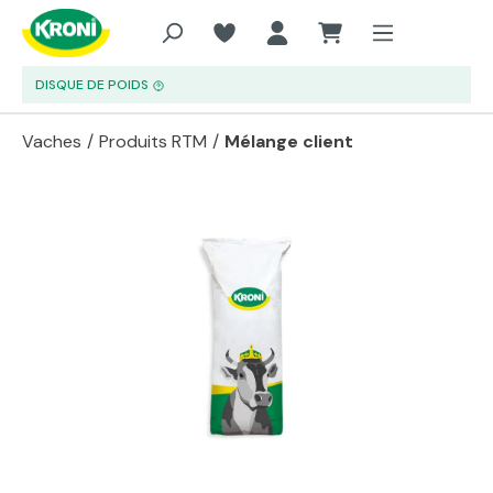
Aller au contenu principal
DISQUE DE POIDS
Vaches
/
Produits RTM
/
Mélange client
Passer la galerie d'images