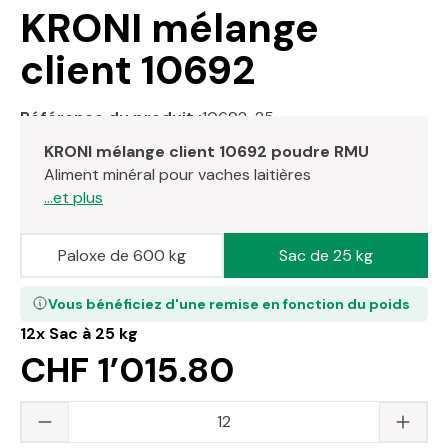
KRONI mélange
client 10692
Référence du produit :
10692-25
KRONI mélange client 10692 poudre
RMU
Aliment minéral pour vaches laitières
...et plus
Paloxe de 600 kg
Sac de 25 kg
Vous bénéficiez d'une remise en fonction du poids
12x
Sac à 25 kg
CHF 1’015.80
Quantité du produit : saisissez la valeur s