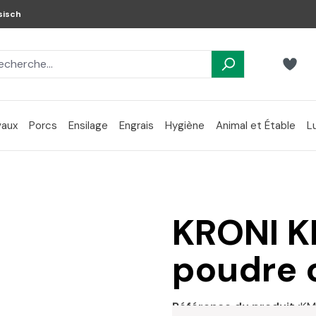
sisch
aux
Porcs
Ensilage
Engrais
Hygiène
Animal et Étable
L
KRONI K
poudre
Référence du produit :
KM