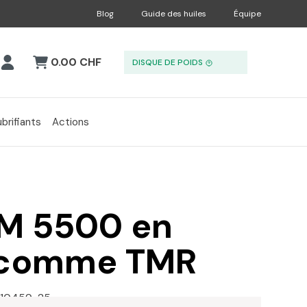
Blog
Guide des huiles
Équipe
0.00 CHF
DISQUE DE POIDS
ubrifiants
Actions
M 5500 en
 comme TMR
10459-25