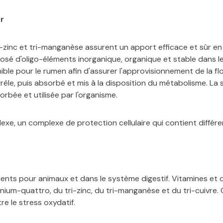
r
i-zinc et tri-manganèse assurent un apport efficace et sûr e
sé d'oligo-éléments inorganique, organique et stable dans l
ble pour le rumen afin d'assurer l'approvisionnement de la f
 grêle, puis absorbé et mis à la disposition du métabolisme. L
rbée et utilisée par l'organisme.
lexe, un complexe de protection cellulaire qui contient diffé
ments pour animaux et dans le système digestif. Vitamines et o
nium-quattro, du tri-zinc, du tri-manganèse et du tri-cuivre.
re le stress oxydatif.