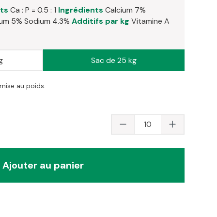
ts
Ca : P = 0.5 : 1
Ingrédients
Calcium 7%
ium 5%
Sodium 4.3%
Additifs par kg
Vitamine A
g
Sac de 25 kg
emise au poids.
Quantité du produit 
Ajouter au panier