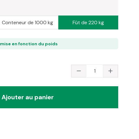
Conteneur de 1000 kg
Fût de 220 kg
emise en fonction du poids
Quantité du produit 
Ajouter au panier