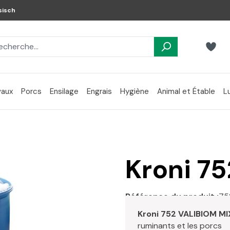
sisch
aux
Porcs
Ensilage
Engrais
Hygiène
Animal et Étable
L
Kroni 7
Référence du produit :
75
Kroni 752 VALIBIOM MI
ruminants et les porcs