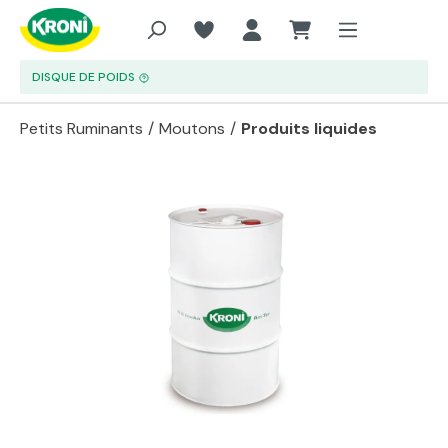
Aller au contenu principal
DISQUE DE POIDS
Petits Ruminants
/
Moutons
/
Produits liquides
Passer la galerie d'images