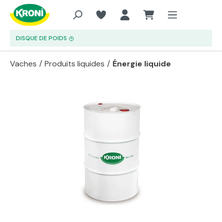
Aller au contenu principal
DISQUE DE POIDS
Vaches
/
Produits liquides
/
Énergie liquide
Passer la galerie d'images