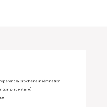
réparant la prochaine insémination.
ention placentaire)
use