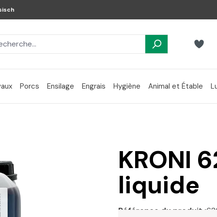
sisch
aux
Porcs
Ensilage
Engrais
Hygiène
Animal et Étable
L
KRONI 6
liquide
Référence du produit :
62