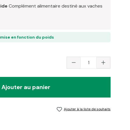
uide
Complément alimentaire destiné aux vaches
emise en fonction du poids
Quantité du produit 
Ajouter au panier
Ajouter à la liste de souhaits