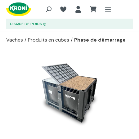
Aller au contenu principal
DISQUE DE POIDS
Vaches
/
Produits en cubes
/
Phase de démarrage
Passer la galerie d'images