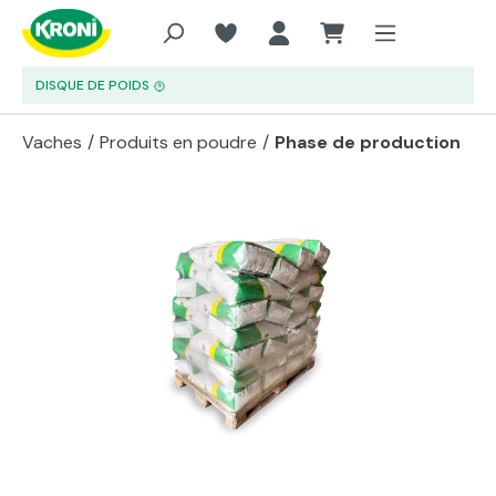
Aller au contenu principal
DISQUE DE POIDS
Vaches
/
Produits en poudre
/
Phase de production
Passer la galerie d'images