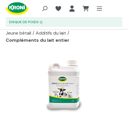
Aller au contenu principal
DISQUE DE POIDS
Jeune bétail
/
Additifs du lait
/
Compléments du lait entier
Passer la galerie d'images