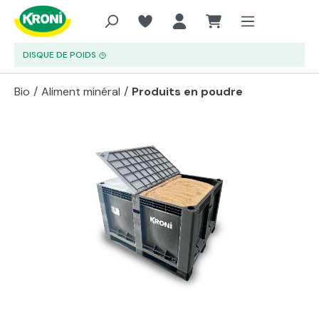
Aller au contenu principal
DISQUE DE POIDS
Bio
/
Aliment minéral
/
Produits en poudre
Passer la galerie d'images