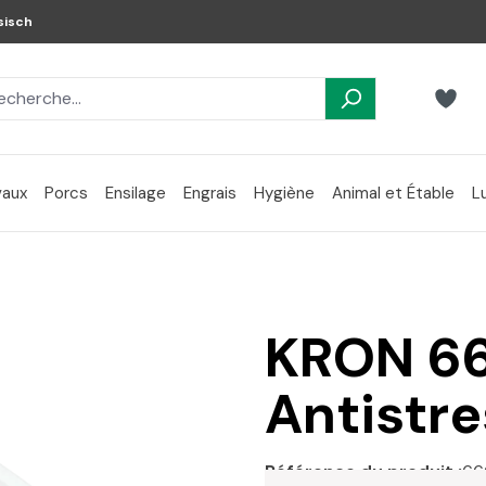
sisch
aux
Porcs
Ensilage
Engrais
Hygiène
Animal et Étable
L
KRON 66
Antistre
Référence du produit :
66