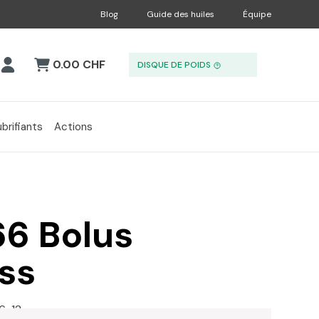
Blog
Guide des huiles
Équipe
0.00 CHF
DISQUE DE POIDS
ubrifiants
Actions
6 Bolus
ss
6-12