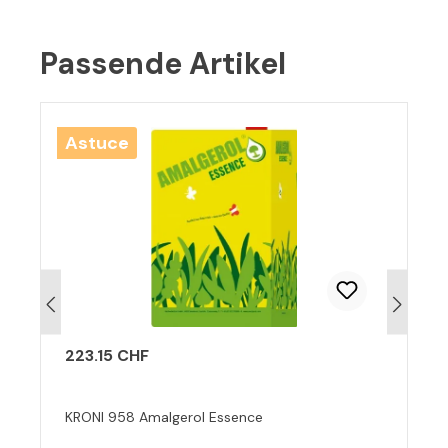
Passende Artikel
Ignorer la galerie de produits
Astuce
223.15 CHF
KRONI 958 Amalgerol Essence