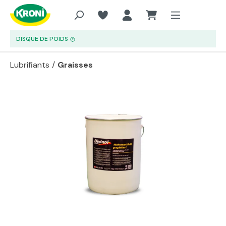
Aller au contenu principal
DISQUE DE POIDS
Lubrifiants
/
Graisses
Passer la galerie d'images