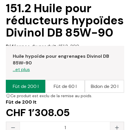
151.2 Huile pour
réducteurs hypoïdes
Divinol DB 85W-90
Référence du produit :
151.2-200
Huile hypoïde pour engrenages Divinol DB
85W-90
...et plus
Fût de 200 l
Fût de 60 l
Bidon de 20 l
Ce produit est exclu de la remise au poids.
Fût de 200 lt
CHF 1’308.05
Quantité du produit : saisissez la valeur s