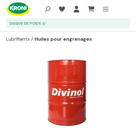
Aller au contenu principal
DISQUE DE POIDS
Lubrifiants
/
Huiles pour engrenages
Passer la galerie d'images