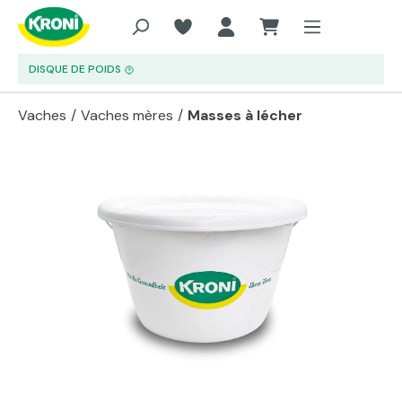
Aller au contenu principal
DISQUE DE POIDS
Vaches
/
Vaches mères
/
Masses à lécher
Passer la galerie d'images