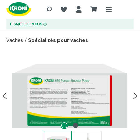
Aller au contenu principal
DISQUE DE POIDS
Vaches
/
Spécialités pour vaches
Passer la galerie d'images