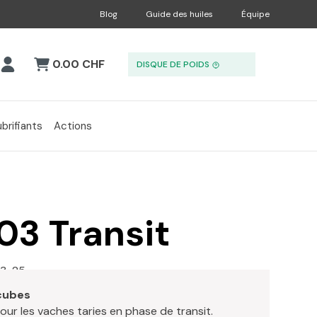
Blog
Guide des huiles
Équipe
0.00 CHF
DISQUE DE POIDS
ubrifiants
Actions
03 Transit
3-25
 cubes
our les vaches taries en phase de transit.