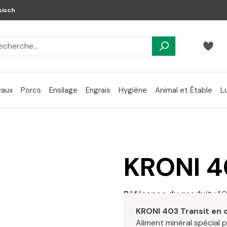
sisch
aux
Porcs
Ensilage
Engrais
Hygiène
Animal et Étable
L
KRONI 4
Référence du produit :
40
KRONI 403 Transit en
Aliment minéral spécial p