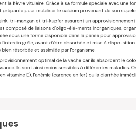
nt la fièvre vitulaire. Grâce à sa formule spéciale avec une 
t préparée pour mobiliser le calcium provenant de son squele
-zink, tri-mangan et tri-kupfer assurent un approvisionnement
st composé de liaisons d'oligo-élé-ments inorganiques, organiq
isée sous une forme disponible dans la panse pour approvisionne
 l'intestin grêle, avant d’être absorbée et mise à dispo-siti
 bien résorbée et assimilée par l'organisme.
provisionnement optimal de la vache car ils absorbent le colo
ance. Ils sont ainsi moins sensibles à différentes maladies. 
en vitamine E), l'anémie (carence en fer) ou la diarrhée immé
ques