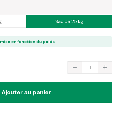
g
Sac de 25 kg
emise en fonction du poids
Quantité du produit 
Ajouter au panier