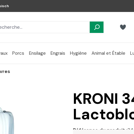
sisch
aux
Porcs
Ensilage
Engrais
Hygiène
Animal et Étable
L
èvres
KRONI 3
Lactobl
Référence du produit :
34