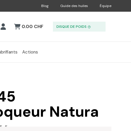
Blog
Guide des huiles
Équipe
0.00 CHF
DISQUE DE POIDS
ubrifiants
Actions
45
oqueur Natura
5-5