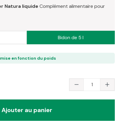
r Natura liquide
Complément alimentaire pour
Bidon de 5 l
emise en fonction du poids
Quantité du produit 
Ajouter au panier