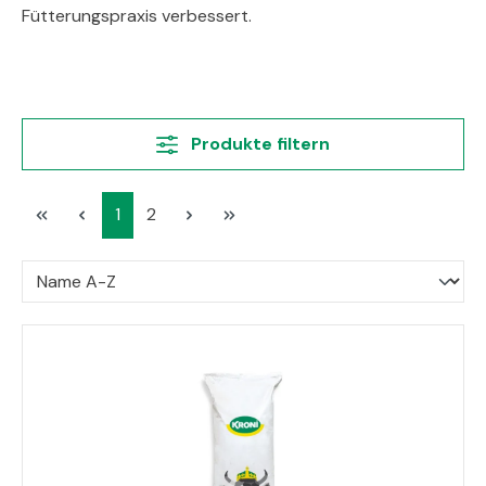
Fütterungspraxis verbessert.
Produkte filtern
Seite
Seite
1
2