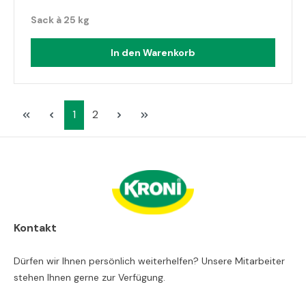
Sack à 25 kg
In den Warenkorb
Seite
Seite
1
2
Kontakt
Dürfen wir Ihnen persönlich weiterhelfen? Unsere Mitarbeiter
stehen Ihnen gerne zur Verfügung.