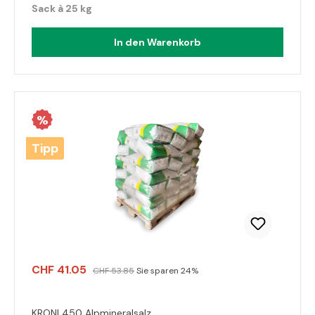
Sack à 25 kg
In den Warenkorb
%
Tipp
CHF 41.05
CHF 53.85
Sie sparen 24%
KRONI 450 Alpmineralsalz