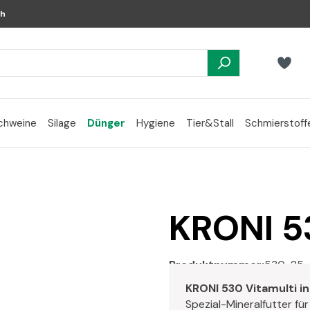
ch
chweine
Silage
Dünger
Hygiene
Tier&Stall
Schmierstoff
KRONI 5
Produktnummer:
530-25
KRONI 530 Vitamulti i
Spezial-Mineralfutter fü