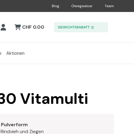
Blog
Ölwegweiser
Team
CHF 0.00
GEWICHTSRABATT
e
Aktionen
30 Vitamulti
n Pulverform
r Rindvieh und Ziegen