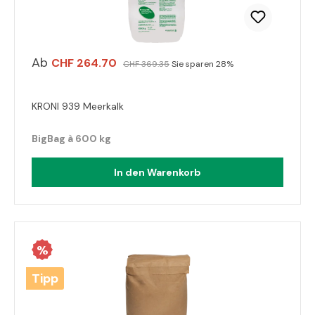
Ab
CHF 264.70
CHF 369.35
Sie sparen 28%
KRONI 939 Meerkalk
BigBag à 600 kg
In den Warenkorb
%
Tipp