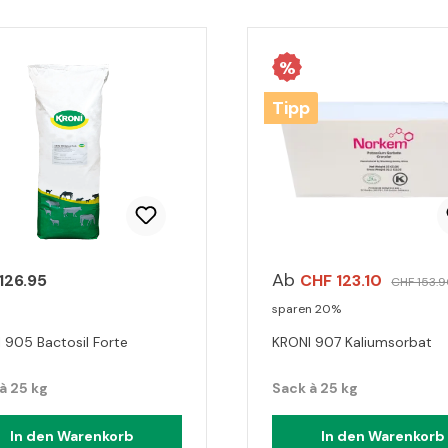
%
Tipp
Ab
126.95
CHF 123.10
CHF 153.
sparen 20%
 905 Bactosil Forte
KRONI 907 Kaliumsorbat
à 25 kg
Sack à 25 kg
In den Warenkorb
In den Warenkorb