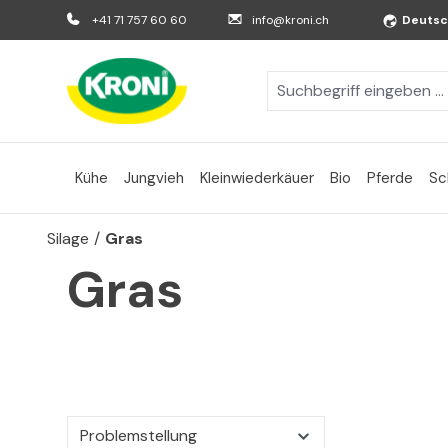
m Hauptinhalt springen
Zur Suche springen
Zur Hauptnavigation springen
+41 71 757 60 60
info@kroni.ch
Deuts
Kühe
Jungvieh
Kleinwiederkäuer
Bio
Pferde
Sc
Silage
/
Gras
Gras
Problemstellung