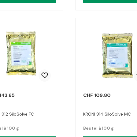
143.65
CHF 109.80
 912 SiloSolve FC
KRONI 914 SiloSolve MC
l à 100 g
Beutel à 100 g