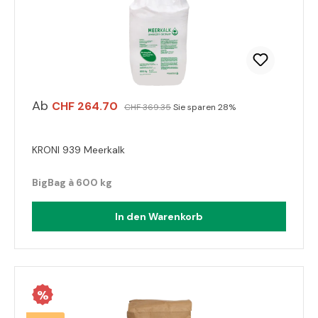
Ab
CHF 264.70
CHF 369.35
Sie sparen 28%
KRONI 939 Meerkalk
BigBag à 600 kg
In den Warenkorb
%