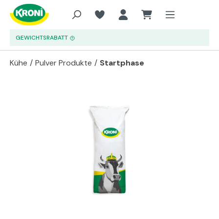
Zum Hauptinhalt springen
GEWICHTSRABATT
Kühe
/
Pulver Produkte
/
Startphase
Bildergalerie überspringen