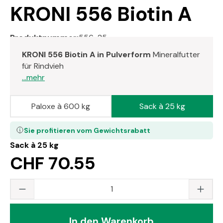
KRONI 556 Biotin A
Produktnummer:
556-25
KRONI 556 Biotin A in Pulverform
Mineralfutter
für Rindvieh
...mehr
Paloxe à 600 kg
Sack à 25 kg
Sie profitieren vom Gewichtsrabatt
Sack à 25 kg
CHF 70.55
Produkt Anzahl: Gib den gewünschten Wert
In den Warenkorb