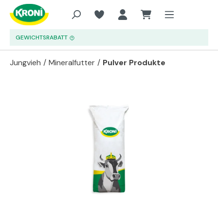
Zum Hauptinhalt springen
GEWICHTSRABATT
Jungvieh
/
Mineralfutter
/
Pulver Produkte
Bildergalerie überspringen