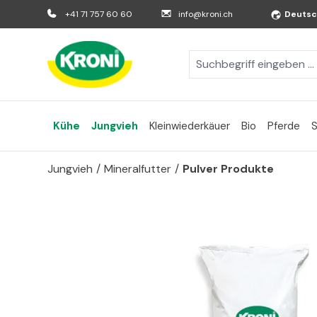
m Hauptinhalt springen
Zur Suche springen
Zur Hauptnavigation springen
+41 71 757 60 60
info@kroni.ch
Deuts
Kühe
Jungvieh
Kleinwiederkäuer
Bio
Pferde
Jungvieh
/
Mineralfutter
/
Pulver Produkte
Bildergalerie überspringen