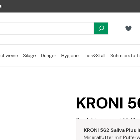
ch
Schweine
Silage
Dünger
Hygiene
Tier&Stall
Schmierstoff
KRONI 56
Produktnummer:
562-25
KRONI 562 Saliva Plus 
Mineralfutter mit Puffer