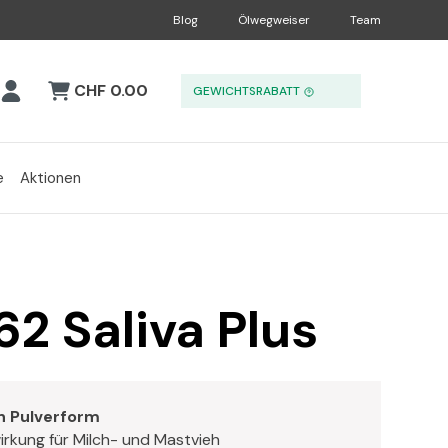
Blog
Ölwegweiser
Team
CHF 0.00
GEWICHTSRABATT
e
Aktionen
2 Saliva Plus
in Pulverform
wirkung für Milch- und Mastvieh