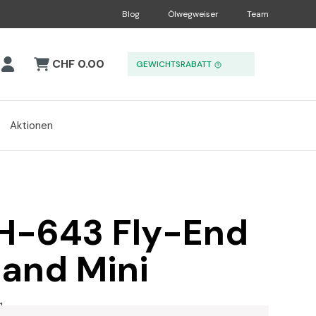
Blog
Ölwegweiser
Team
CHF 0.00
GEWICHTSRABATT
Aktionen
H-643 Fly-End
band Mini
1