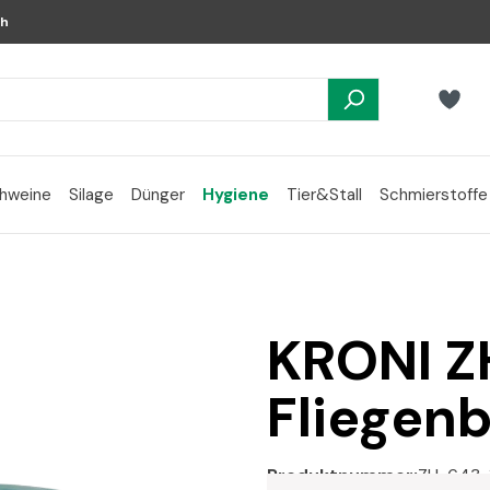
ch
hweine
Silage
Dünger
Hygiene
Tier&Stall
Schmierstoffe
KRONI Z
Fliegen
Produktnummer:
ZH-643-