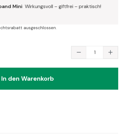
band Mini
Wirkungsvoll – giftfrei – praktisch!
ichtsrabatt ausgeschlossen.
Produkt Anzahl: Gib
In den Warenkorb