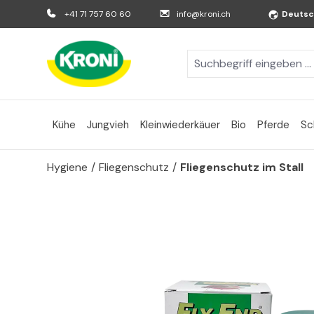
m Hauptinhalt springen
Zur Suche springen
Zur Hauptnavigation springen
+41 71 757 60 60
info@kroni.ch
Deuts
Kühe
Jungvieh
Kleinwiederkäuer
Bio
Pferde
Sc
Hygiene
/
Fliegenschutz
/
Fliegenschutz im Stall
Bildergalerie überspringen