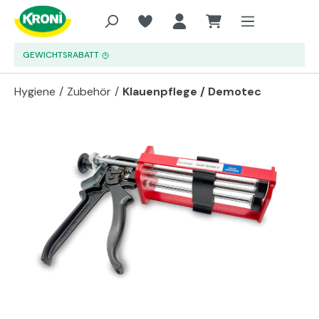
Zum Hauptinhalt springen
GEWICHTSRABATT
Hygiene
/
Zubehör
/
Klauenpflege / Demotec
Bildergalerie überspringen