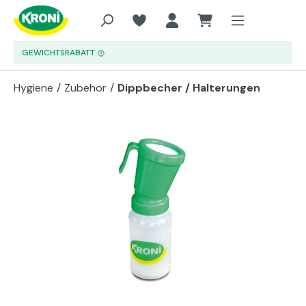
Zum Hauptinhalt springen
GEWICHTSRABATT
Hygiene
/
Zubehör
/
Dippbecher / Halterungen
Bildergalerie überspringen