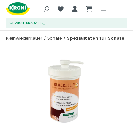
Zum Hauptinhalt springen
GEWICHTSRABATT
Kleinwiederkäuer
/
Schafe
/
Spezialitäten für Schafe
Bildergalerie überspringen