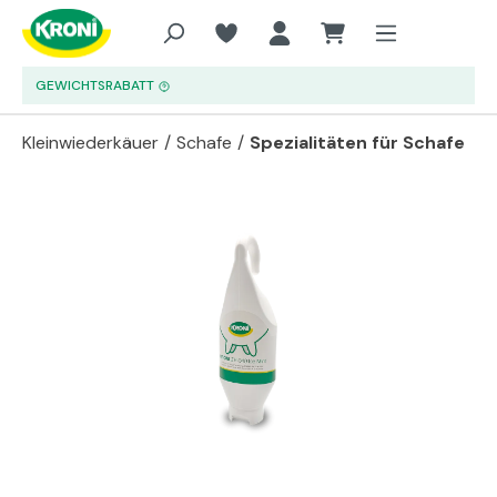
Zum Hauptinhalt springen
GEWICHTSRABATT
Kleinwiederkäuer
/
Schafe
/
Spezialitäten für Schafe
Bildergalerie überspringen