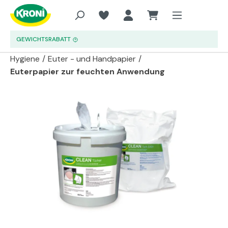
Zum Hauptinhalt springen
GEWICHTSRABATT
Hygiene
/
Euter - und Handpapier
/
Euterpapier zur feuchten Anwendung
Bildergalerie überspringen