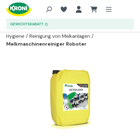
Zum Hauptinhalt springen
GEWICHTSRABATT
Hygiene
/
Reinigung von Melkanlagen
/
Melkmaschinenreiniger Roboter
Bildergalerie überspringen