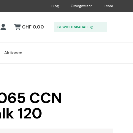
Blog
Ölwegweiser
Team
CHF 0.00
GEWICHTSRABATT
Aktionen
R065 CCN
lk 120