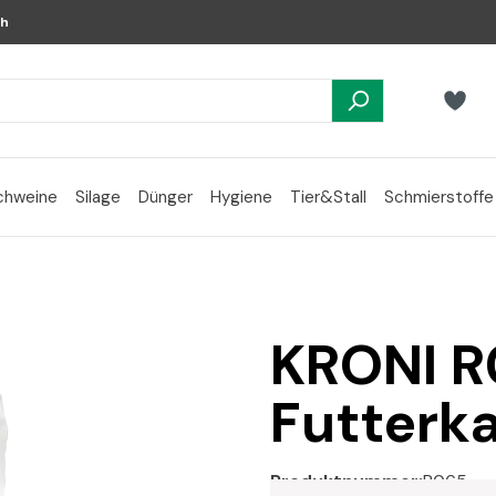
ch
chweine
Silage
Dünger
Hygiene
Tier&Stall
Schmierstoffe
KRONI 
Futterka
Produktnummer:
R065