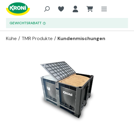
Zum Hauptinhalt springen
GEWICHTSRABATT
Kühe
/
TMR Produkte
/
Kundenmischungen
Bildergalerie überspringen