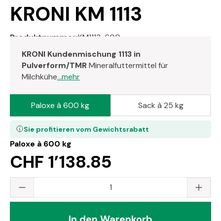
KRONI KM 1113
Produktnummer:
KM1113-600
KRONI Kundenmischung 1113 in
Pulverform/TMR
Mineralfuttermittel für
Milchkühe
...mehr
Paloxe à 600 kg
Sack à 25 kg
Sie profitieren vom Gewichtsrabatt
Paloxe à 600 kg
CHF 1’138.85
Produkt Anzahl: Gib den gewünschten Wert
In den Warenkorb