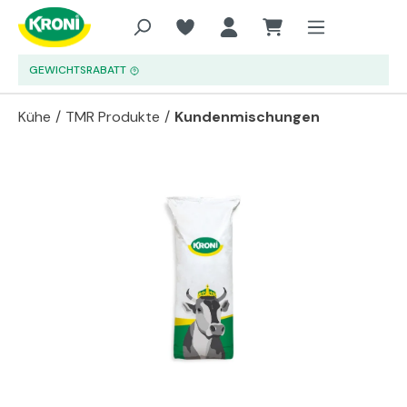
Zum Hauptinhalt springen
GEWICHTSRABATT
Kühe
/
TMR Produkte
/
Kundenmischungen
Bildergalerie überspringen