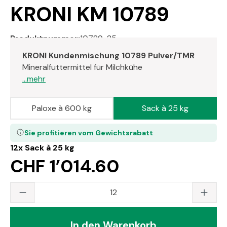
KRONI KM 10789
Produktnummer:
10789-25
KRONI Kundenmischung 10789 Pulver/TMR
Mineralfuttermittel für Milchkühe
...mehr
Paloxe à 600 kg
Sack à 25 kg
Sie profitieren vom Gewichtsrabatt
12x
Sack à 25 kg
CHF 1’014.60
Produkt Anzahl: Gib den gewünschten Wert
In den Warenkorb