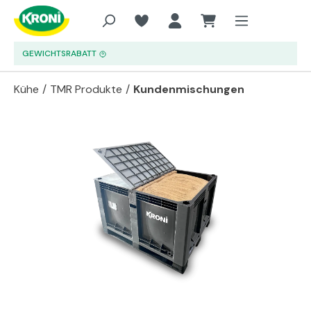
Zum Hauptinhalt springen
GEWICHTSRABATT
Kühe
/
TMR Produkte
/
Kundenmischungen
Bildergalerie überspringen