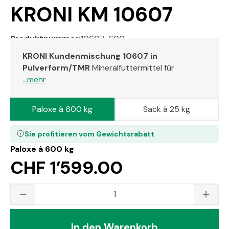
KRONI KM 10607
Produktnummer:
10607-600
KRONI Kundenmischung 10607 in
Pulverform/TMR
Mineralfuttermittel für
...mehr
Paloxe à 600 kg
Sack à 25 kg
Sie profitieren vom Gewichtsrabatt
Paloxe à 600 kg
CHF 1’599.00
Produkt Anzahl: Gib den gewünschten Wert
In den Warenkorb