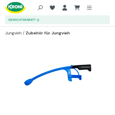
Zum Hauptinhalt springen
GEWICHTSRABATT
Jungvieh
/
Zubehör für Jungvieh
Bildergalerie überspringen