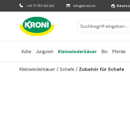
m Hauptinhalt springen
Zur Suche springen
Zur Hauptnavigation springen
+41 71 757 60 60
info@kroni.ch
Deuts
Kühe
Jungvieh
Kleinwiederkäuer
Bio
Pferde
Kleinwiederkäuer
/
Schafe
/
Zubehör für Schafe
Bildergalerie überspringen