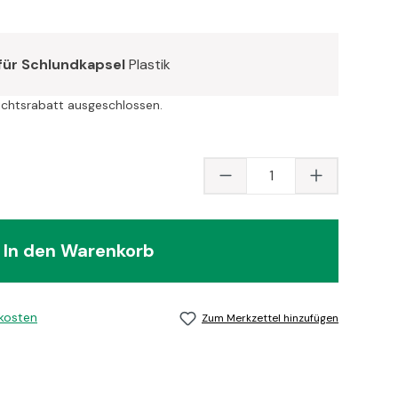
für Schlundkapsel
Plastik
ichtsrabatt ausgeschlossen.
Produkt Anzahl: Gib
In den Warenkorb
dkosten
Zum Merkzettel hinzufügen