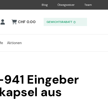
Blog
Ölwegweiser
Team
CHF 0.00
GEWICHTSRABATT
fe
Aktionen
-941 Eingeber
kapsel aus