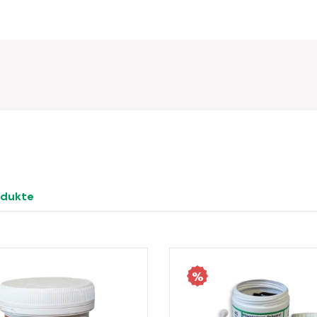
odukte
%