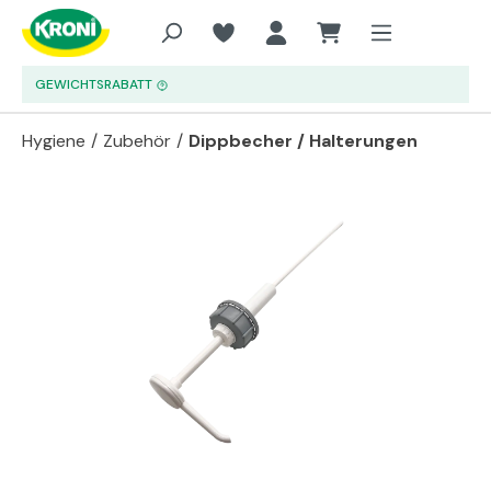
Zum Hauptinhalt springen
GEWICHTSRABATT
Hygiene
/
Zubehör
/
Dippbecher / Halterungen
Bildergalerie überspringen