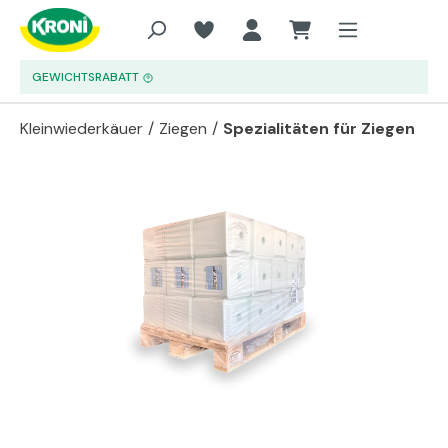
Zum Hauptinhalt springen
GEWICHTSRABATT
Kleinwiederkäuer
/
Ziegen
/
Spezialitäten für Ziegen
Bildergalerie überspringen